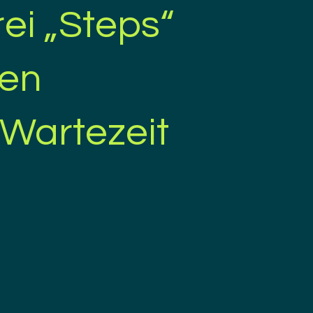
rei „Steps“
gen
 Wartezeit