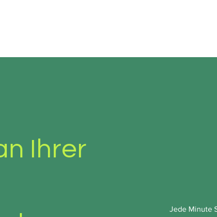
OUD
IT SICHERHEIT
SERVER & NETZWERK
ÜBER ZIT S
an Ihrer
Jede Minute S