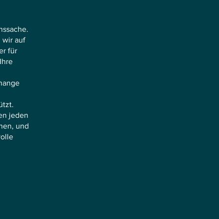
enssache.
wir auf
r für
Ihre
change
tzt.
hen jeden
hen, und
olle